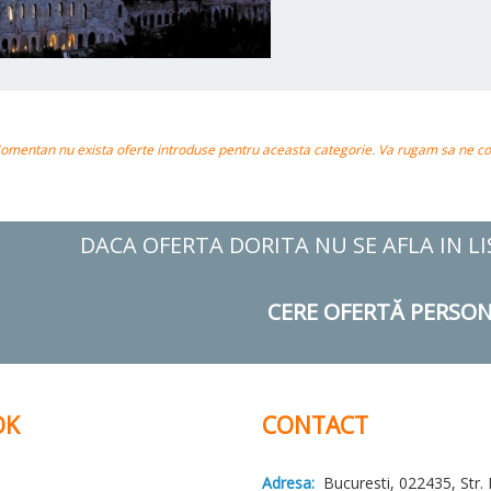
omentan nu exista oferte introduse pentru aceasta categorie. Va rugam sa ne cont
DACA OFERTA DORITA NU SE AFLA IN L
CERE OFERTĂ PERSON
OK
CONTACT
Adresa:
Bucuresti, 022435, Str. 