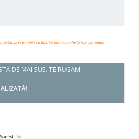
actati prin e-mail sau telefon pentru o oferta mai completa.
ISTA DE MAI SUS, TE RUGAM
ALIZATĂ!
Bodesti, Nr.