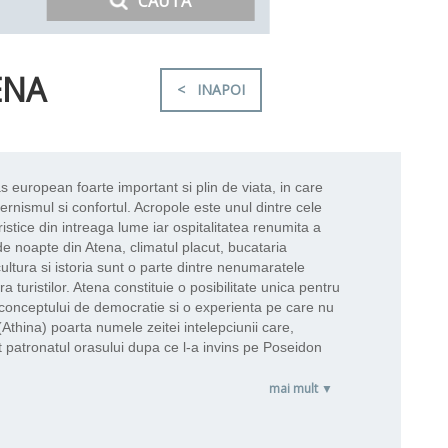
CAUTA
ENA
< INAPOI
s european foarte important si plin de viata, in care
ernismul si confortul. Acropole este unul dintre cele
istice din intreaga lume iar ospitalitatea renumita a
de noapte din Atena, climatul placut, bucataria
cultura si istoria sunt o parte dintre nenumaratele
ra turistilor. Atena constituie o posibilitate unica pentru
 conceptului de democratie si o experienta pe care nu
 (Athina) poarta numele zeitei intelepciunii care,
 patronatul orasului dupa ce l-a invins pe Poseidon
mai mult ▼