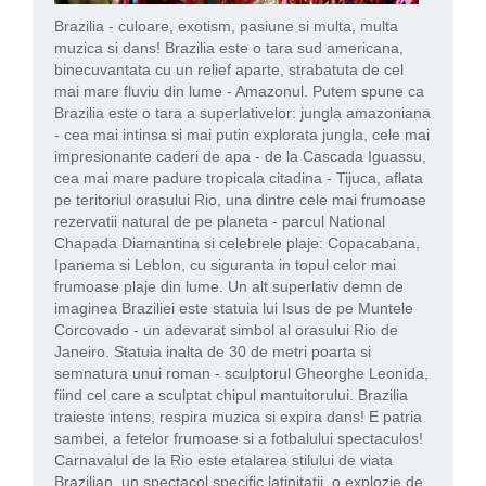
Brazilia - culoare, exotism, pasiune si multa, multa
muzica si dans! Brazilia este o tara sud americana,
binecuvantata cu un relief aparte, strabatuta de cel
mai mare fluviu din lume - Amazonul. Putem spune ca
Brazilia este o tara a superlativelor: jungla amazoniana
- cea mai intinsa si mai putin explorata jungla, cele mai
impresionante caderi de apa - de la Cascada Iguassu,
cea mai mare padure tropicala citadina - Tijuca, aflata
pe teritoriul orasului Rio, una dintre cele mai frumoase
rezervatii natural de pe planeta - parcul National
Chapada Diamantina si celebrele plaje: Copacabana,
Ipanema si Leblon, cu siguranta in topul celor mai
frumoase plaje din lume. Un alt superlativ demn de
imaginea Braziliei este statuia lui Isus de pe Muntele
Corcovado - un adevarat simbol al orasului Rio de
Janeiro. Statuia inalta de 30 de metri poarta si
semnatura unui roman - sculptorul Gheorghe Leonida,
fiind cel care a sculptat chipul mantuitorului. Brazilia
traieste intens, respira muzica si expira dans! E patria
sambei, a fetelor frumoase si a fotbalului spectaculos!
Carnavalul de la Rio este etalarea stilului de viata
Brazilian, un spectacol specific latinitatii, o explozie de