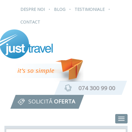
.
.
.
DESPRE NOI
BLOG
TESTIMONIALE
CONTACT
074 300 99 00
SOLICITĂ
OFERTA
Togg
navig