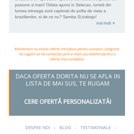
pasiune si trairi!
Odata ajunsi in Selecao, turistii din
lumea intreaga sunt captivati de pofta de viata a
brazilienilor, si de ce nu? Samba Si,trabajo!
mai mult ▼
Momentan nu exista oferte introduse pentru aceasta categorie.
Va rugam sa ne contactati prin e-mail sau telefon pentru o
oferta mai completa.
DACA OFERTA DORITA NU SE AFLA IN
LISTA DE MAI SUS, TE RUGAM
CERE OFERTĂ PERSONALIZATĂ!
.
.
.
DESPRE NOI
BLOG
TESTIMONIALE