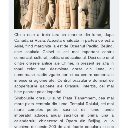
China este a treia tara ca marime din lume, dupa
Canada si Rusia. Aceasta e situata in partea de est a
Asiei, fiind marginita la est de Oceanul Pacific. Beijing,
este capitala Chinei si cel mai important centru
comercial, cultural, politic si educational. Desi este unul
dintre orasele antice ale Chinei, in prezent se afla in
topul celor mai dezvoltate orase din lume, cu
numeroase cladiri zgarie-nori si cu centre comerciale
imense si aglomerate. Centrul orasului e dominat de
acoperisurile galbene ale Orasului Interzis, cel mai
bine pastrat palat imperial.
Simbolurile orasului sunt: Piata Tianamnem, cea mai
mare piata centrala din lume, Templul Raiului, cel mai
mare complex pentru sacrificii din lume, unde
imparatul aducea anual sacrificii in prima luna a
calendarului chinezesc si Opera din Beijing, cu o
vechime de peste 200 de ani, foarte populara in sec