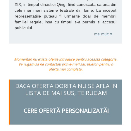
XIX, in timpul dinastiei Qing, fiind cunoscuta ca una din
cele mai mari sisteme teatrale din lume. La inceput
reprezentatiile puteau fi urmarite doar de membrii
familiei regale, insa cu timpul s-a permis si accesul
publicului.
mai mult ▼
Momentan nu exista oferte introduse pentru aceasta categorie.
Va rugam sa ne contactati prin e-mail sau telefon pentru o
oferta mai completa.
DACA OFERTA DORITA NU SE AFLA IN
LISTA DE MAI SUS, TE RUGAM
CERE OFERTĂ PERSONALIZATĂ!