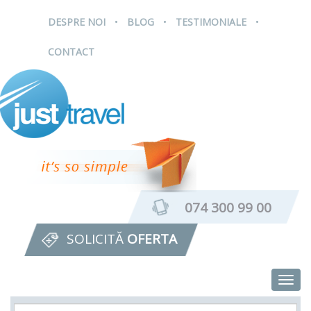
.
.
.
DESPRE NOI
BLOG
TESTIMONIALE
CONTACT
074 300 99 00
SOLICITĂ
OFERTA
Togg
navig