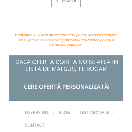
< INAPOI
Momentan nu exista oferte introduse pentru aceasta categorie.
Va rugam sa ne contactati prin e-mail sau telefon pentru o
oferta mai completa.
DACA OFERTA DORITA NU SE AFLA IN
LISTA DE MAI SUS, TE RUGAM
CERE OFERTĂ PERSONALIZATĂ!
.
.
.
DESPRE NOI
BLOG
TESTIMONIALE
CONTACT