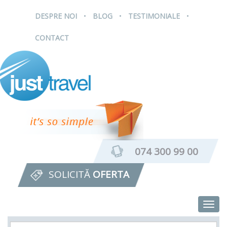
.
.
.
DESPRE NOI
BLOG
TESTIMONIALE
CONTACT
074 300 99 00
SOLICITĂ
OFERTA
Togg
navig