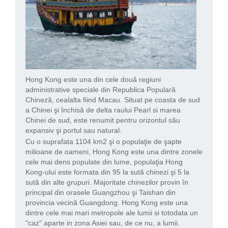
Hong Kong este una din cele două regiuni
administrative speciale din Republica Populară
Chineză, cealalta fiind Macau. Situat pe coasta de sud
a Chinei şi închisă de delta raului Pearl si marea
Chinei de sud, este renumit pentru orizontul său
expansiv şi portul sau natural.
Cu o suprafata 1104 km2 şi o populaţie de şapte
milioane de oameni, Hong Kong este una dintre zonele
cele mai dens populate din lume, populaţia Hong
Kong-ului este formata din 95 la sută chinezi şi 5 la
sută din alte grupuri. Majoritate chinezilor provin în
principal din orasele Guangzhou şi Taishan din
provincia vecină Guangdong. Hong Kong este una
dintre cele mai mari metropole ale lumii si totodata un
"caz" aparte in zona Asiei sau, de ce nu, a lumii.