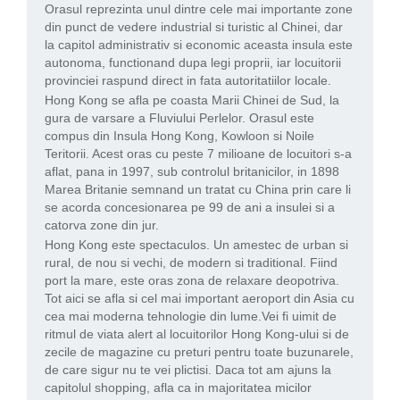
Orasul reprezinta unul dintre cele mai importante zone
din punct de vedere industrial si turistic al Chinei, dar
la capitol administrativ si economic aceasta insula este
autonoma, functionand dupa legi proprii, iar locuitorii
provinciei raspund direct in fata autoritatiilor locale.
Hong Kong se afla pe coasta Marii Chinei de Sud, la
gura de varsare a Fluviului Perlelor. Orasul este
compus din Insula Hong Kong, Kowloon si Noile
Teritorii. Acest oras cu peste 7 milioane de locuitori s-a
aflat, pana in 1997, sub controlul britanicilor, in 1898
Marea Britanie semnand un tratat cu China prin care li
se acorda concesionarea pe 99 de ani a insulei si a
catorva zone din jur.
Hong Kong este spectaculos. Un amestec de urban si
rural, de nou si vechi, de modern si traditional. Fiind
port la mare, este oras zona de relaxare deopotriva.
Tot aici se afla si cel mai important aeroport din Asia cu
cea mai moderna tehnologie din lume.
Vei fi uimit de
ritmul de viata alert al locuitorilor Hong Kong-ului si de
zecile de magazine cu preturi pentru toate buzunarele,
de care sigur nu te vei plictisi. Daca tot am ajuns la
capitolul shopping, afla ca in majoritatea micilor