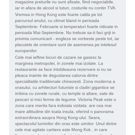
magazine preturile nu sunt afisate, fiind negociabile,
iar in afara de alcool si tutun, costurile nu contin TVA.
Vremea in Hong Kong este foarte calda pe tot
parcursul anului, cu climat bland in perioada
Septembrie- Februarie si temperaturi foarte ridicate in
perioada Mai-Septembrie. Nu trebuie sa-ti faci griji in
privinta comunicarii - engleza se vorbeste peste tot, iar
placutele de orientare sunt de asemenea pe intelesul
europenilor.
Cele mai ieftine locuri de cazare se gasesc la
marginea metropolei, in zonele mai izolate. La
restaurante se face intotdeauna rezervare si nu se
pleaca inainte de degustarea catorva dintre
specialitatile traditionale chinezesti. Zona moderna a
orasului, cu arhitecturi futuriste si cladiri gigantice se
imbina cu zonele rurale, cu temple si altare, sate de
pescari si mici ferme de legume. Victoria Peak este o
zona care merita fara indoiala vizitata: are cea mai
mare altitudine din toata insula, oferind o panorama
extraordinara asupra Hong Kong-ului. Seara,
spectacolul luminilor din oras este uimitor. Unul dintre
cele mai agitate cartiere este Mong Kok , in care