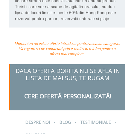
fiecare strada este specializata intr-un anumit produs.
Turistii care vor sa scape de agitatia orasului, nu duc
lipsa de locuri linistite: peste 60% din Hong Kong este
rezervat pentru parcuri, rezervatii naturale si plaje.
Momentan nu exista oferte introduse pentru aceasta categorie.
Va rugam sa ne contactati prin e-mail sau telefon pentru o
oferta mai completa.
DACA OFERTA DORITA NU SE AFLA IN
LISTA DE MAI SUS, TE RUGAM
CERE OFERTĂ PERSONALIZATĂ!
.
.
.
DESPRE NOI
BLOG
TESTIMONIALE