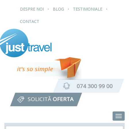
.
.
.
DESPRE NOI
BLOG
TESTIMONIALE
CONTACT
074 300 99 00
SOLICITĂ
OFERTA
Togg
navig