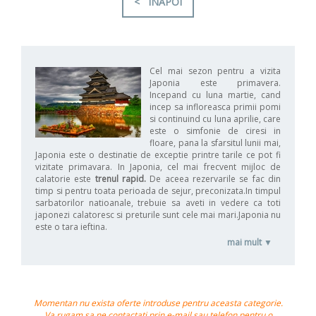
< INAPOI
Cel mai sezon pentru a vizita
Japonia este primavera.
Incepand cu luna martie, cand
incep sa infloreasca primii pomi
si continuind cu luna aprilie, care
este o simfonie de ciresi in
floare, pana la sfarsitul lunii mai,
Japonia este o destinatie de exceptie printre tarile ce pot fi
vizitate primavara.
In Japonia, cel mai frecvent mijloc de
calatorie este
trenul rapid.
De aceea rezervarile se fac din
timp si pentru toata perioada de sejur, preconizata.In timpul
sarbatorilor natioanale, trebuie sa aveti in vedere ca toti
japonezi calatoresc si preturile sunt cele mai mari.Japonia nu
este o tara ieftina.
mai mult ▼
Momentan nu exista oferte introduse pentru aceasta categorie.
Va rugam sa ne contactati prin e-mail sau telefon pentru o