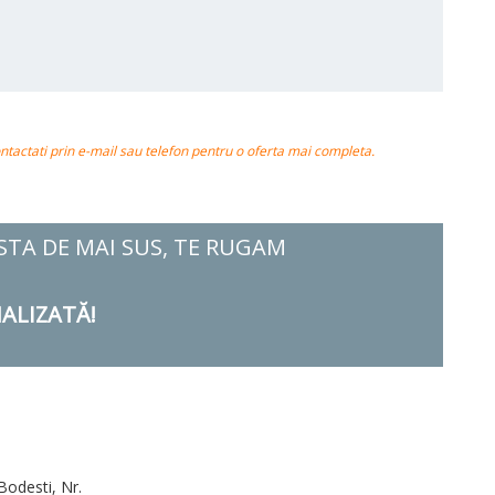
actati prin e-mail sau telefon pentru o oferta mai completa.
ISTA DE MAI SUS, TE RUGAM
ALIZATĂ!
Bodesti, Nr.