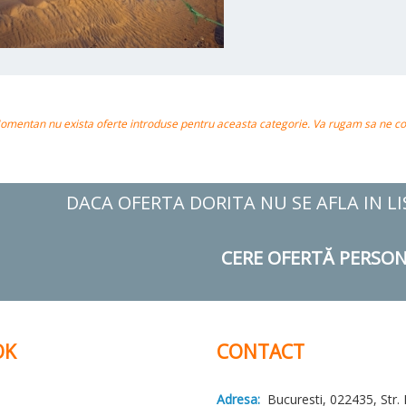
omentan nu exista oferte introduse pentru aceasta categorie. Va rugam sa ne cont
DACA OFERTA DORITA NU SE AFLA IN L
CERE OFERTĂ PERSON
OK
CONTACT
Adresa:
Bucuresti, 022435, Str. 