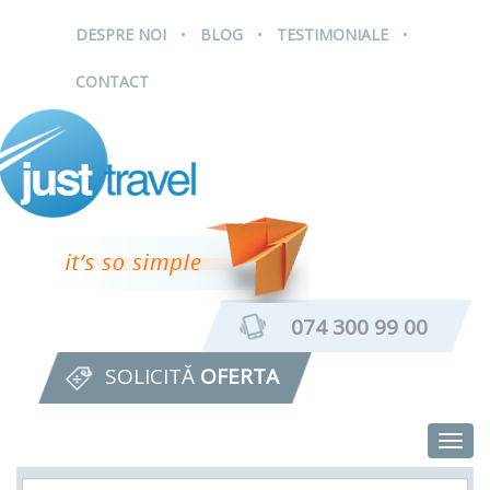
.
.
.
DESPRE NOI
BLOG
TESTIMONIALE
CONTACT
074 300 99 00
SOLICITĂ
OFERTA
Togg
navig