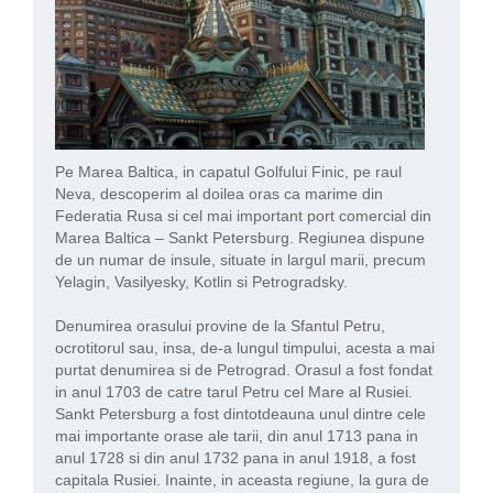
Pe Marea Baltica, in capatul Golfului Finic, pe raul
Neva, descoperim al doilea oras ca marime din
Federatia Rusa si cel mai important port comercial din
Marea Baltica – Sankt Petersburg. Regiunea dispune
de un numar de insule, situate in largul marii, precum
Yelagin, Vasilyesky, Kotlin si Petrogradsky.
Denumirea orasului provine de la Sfantul Petru,
ocrotitorul sau, insa, de-a lungul timpului, acesta a mai
purtat denumirea si de Petrograd. Orasul a fost fondat
in anul 1703 de catre tarul Petru cel Mare al Rusiei.
Sankt Petersburg a fost dintotdeauna unul dintre cele
mai importante orase ale tarii, din anul 1713 pana in
anul 1728 si din anul 1732 pana in anul 1918, a fost
capitala Rusiei. Inainte, in aceasta regiune, la gura de