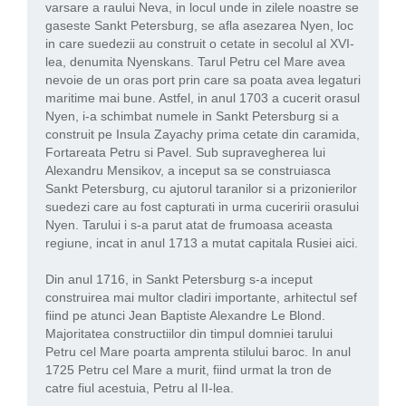
varsare a raului Neva, in locul unde in zilele noastre se
gaseste Sankt Petersburg, se afla asezarea Nyen, loc
in care suedezii au construit o cetate in secolul al XVI-
lea, denumita Nyenskans. Tarul Petru cel Mare avea
nevoie de un oras port prin care sa poata avea legaturi
maritime mai bune. Astfel, in anul 1703 a cucerit orasul
Nyen, i-a schimbat numele in Sankt Petersburg si a
construit pe Insula Zayachy prima cetate din caramida,
Fortareata Petru si Pavel. Sub supravegherea lui
Alexandru Mensikov, a inceput sa se construiasca
Sankt Petersburg, cu ajutorul taranilor si a prizonierilor
suedezi care au fost capturati in urma cuceririi orasului
Nyen. Tarului i s-a parut atat de frumoasa aceasta
regiune, incat in anul 1713 a mutat capitala Rusiei aici.
Din anul 1716, in Sankt Petersburg s-a inceput
construirea mai multor cladiri importante, arhitectul sef
fiind pe atunci Jean Baptiste Alexandre Le Blond.
Majoritatea constructiilor din timpul domniei tarului
Petru cel Mare poarta amprenta stilului baroc. In anul
1725 Petru cel Mare a murit, fiind urmat la tron de
catre fiul acestuia, Petru al II-lea.