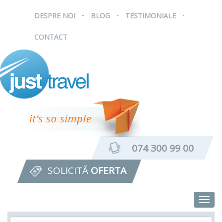
.
.
.
DESPRE NOI
BLOG
TESTIMONIALE
CONTACT
074 300 99 00
SOLICITĂ
OFERTA
Togg
navig