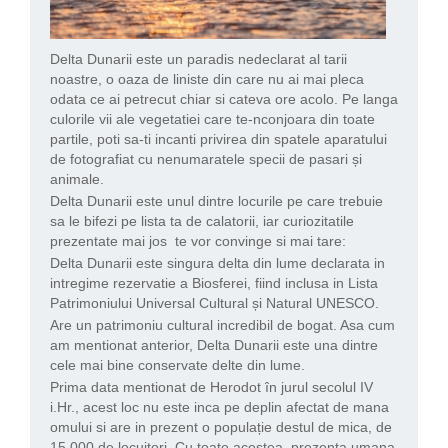
Delta Dunarii este un paradis nedeclarat al tarii
noastre, o oaza de liniste din care nu ai mai pleca
odata ce ai petrecut chiar si cateva ore acolo. Pe langa
culorile vii ale vegetatiei care te-nconjoara din toate
partile, poti sa-ti incanti privirea din spatele aparatului
de fotografiat cu nenumaratele specii de pasari și
animale.
Delta Dunarii este unul dintre locurile pe care trebuie
sa le bifezi pe lista ta de calatorii, iar curiozitatile
prezentate mai jos te vor convinge si mai tare:
Delta Dunarii este singura delta din lume declarata in
intregime rezervatie a Biosferei, fiind inclusa in Lista
Patrimoniului Universal Cultural și Natural UNESCO.
Are un patrimoniu cultural incredibil de bogat. Asa cum
am mentionat anterior, Delta Dunarii este una dintre
cele mai bine conservate delte din lume.
Prima data mentionat de Herodot în jurul secolul IV
i.Hr., acest loc nu este inca pe deplin afectat de mana
omului si are in prezent o populație destul de mica, de
15.000 de locuitori. Cu toate acestea, prezenta umana