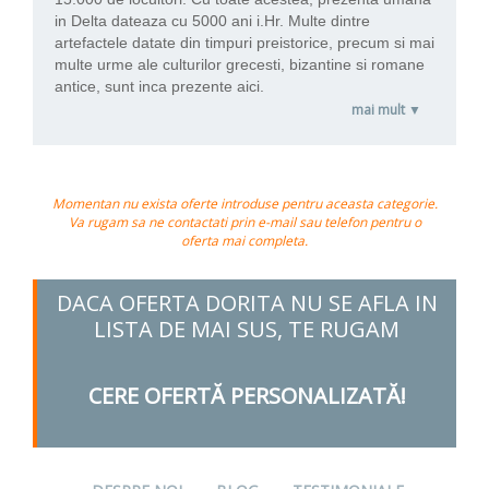
in Delta dateaza cu 5000 ani i.Hr. Multe dintre
artefactele datate din timpuri preistorice, precum si mai
multe urme ale culturilor grecesti, bizantine si romane
antice, sunt inca prezente aici.
mai mult ▼
Momentan nu exista oferte introduse pentru aceasta categorie.
Va rugam sa ne contactati prin e-mail sau telefon pentru o
oferta mai completa.
DACA OFERTA DORITA NU SE AFLA IN
LISTA DE MAI SUS, TE RUGAM
CERE OFERTĂ PERSONALIZATĂ!
.
.
.