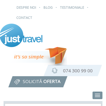
.
.
.
DESPRE NOI
BLOG
TESTIMONIALE
CONTACT
074 300 99 00
SOLICITĂ
OFERTA
Togg
navig