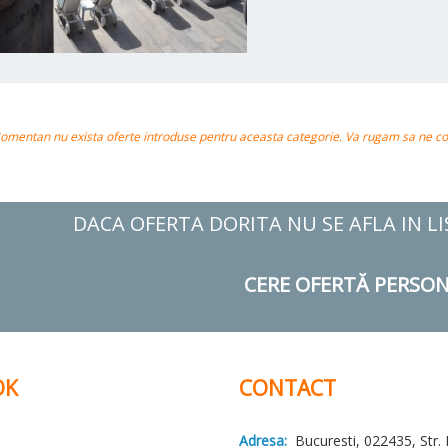
omentan nu exista oferte introduse pentru aceasta categorie. Va rugam sa ne cont
DACA OFERTA DORITA NU SE AFLA IN L
CERE OFERTĂ PERSON
OK
CONTACT
Adresa:
Bucuresti, 022435, Str. 