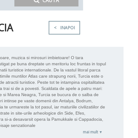
CAUTA
CIA
< INAPOI
oare, muzica si mirosuri imbietoare! O tara
tigat pe buna dreptate un meritoriu loc fruntas in topul
atii turistice internationale.
De la vastul litoral parca
ltimile muntilor Atlas care strapung norii, Turcia este o
e atractii turistice. Peste tot te intampina ospitalitatea
a trai si de a povesti. Scaldata de apele a patru mari:
 si Marea Neagra, Turcia se bucura de o salba de
ri intinse pe vaste domenii din Antalya, Bodrum,
 te urmareste la tot pasul, iar maturiile civilizatiilor de
rate in site-urile arheologice din Side, Efes,
a si-a desavarsit opera la Pamukkale si Cappadocia,
isaje senzationale
mai mult ▼