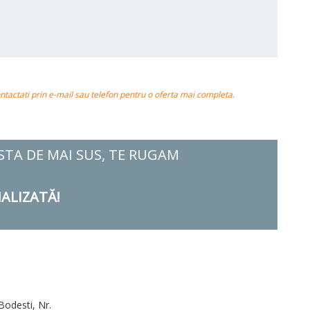
actati prin e-mail sau telefon pentru o oferta mai completa.
ISTA DE MAI SUS, TE RUGAM
ALIZATĂ!
Bodesti, Nr.