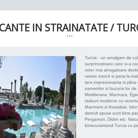
CANTE IN STRAINATATE
/
TUR
...
Turcia - un amalgam de cul
surprinzatoare care si-a cas
celor mai atragatoare destin
vesnic insorit si pana la ina
tara impresionanta si plina d
oamenilor si bucuria lor de 
Mediterana, Marmara, Egee
statiuni moderne cu resortu
Marmaris si Kusadasi. Istoria
demult apuse sunt bine past
Pergamon, Didim etc. Natur
binecuvantand Turcia cu pe